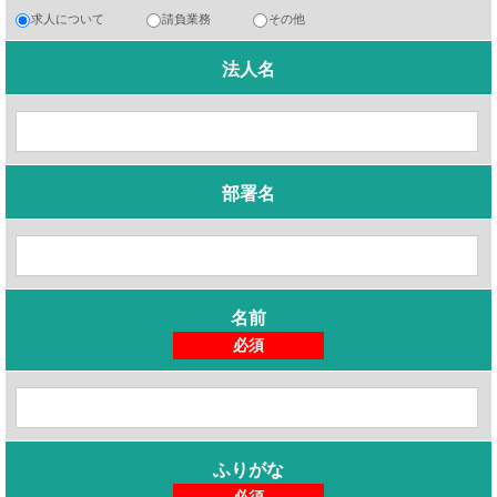
求人について
請負業務
その他
法人名
部署名
名前
必須
ふりがな